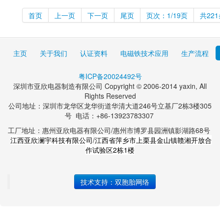
首页
上一页
下一页
尾页
页次：1/19页
共22
主页
关于我们
认证资料
电磁铁技术应用
生产流程
粤ICP备20024492号
深圳市亚欣电器制造有限公司 Copyright © 2006-2014 yaxin, All
Rights Reserved
公司地址：
深圳市龙华区龙华街道华清大道246号立基厂2栋3楼305
号
电话：+86-13923783307
工厂地址：惠州亚欣电器有限公司/惠州市博罗县园洲镇影湖路68号
江西亚欣澜宇科技有限公司
/
江西省萍乡市上栗县金山镇赣湘开放合
作试验区2栋1楼
技术支持：双胞胎网络