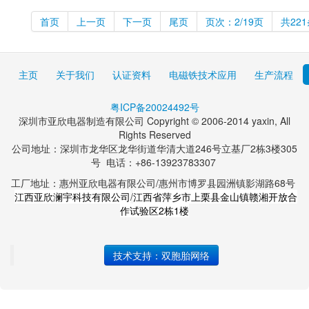
首页
上一页
下一页
尾页
页次：2/19页
共22
主页
关于我们
认证资料
电磁铁技术应用
生产流程
粤ICP备20024492号
深圳市亚欣电器制造有限公司 Copyright © 2006-2014 yaxin, All
Rights Reserved
公司地址：
深圳市龙华区龙华街道华清大道246号立基厂2栋3楼305
号
电话：+86-13923783307
工厂地址：惠州亚欣电器有限公司/惠州市博罗县园洲镇影湖路68号
江西亚欣澜宇科技有限公司
/
江西省萍乡市上栗县金山镇赣湘开放合
作试验区2栋1楼
技术支持：双胞胎网络