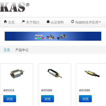
主页
关于我们
认证资料
电磁铁技术应用
主页
/
产品中心
AO1313
AO1326
AO1329
浏览
浏览
浏览