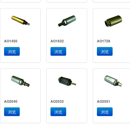
AO1450
AO1632
AO1728
浏览
浏览
浏览
AO2040
AO2532
AO2551
浏览
浏览
浏览